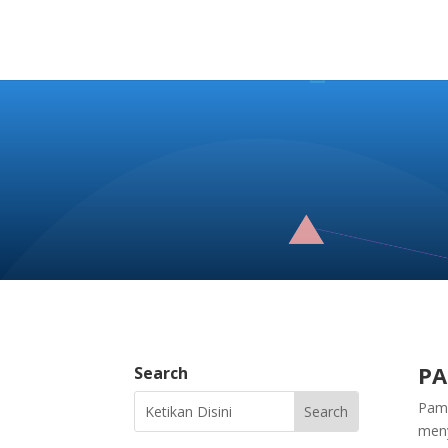
PA
Search
Pame
meny